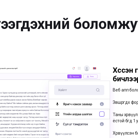
тээгдэхүүний боломж
Хүссэн 
бичүүлээ
Веб апп бол
Зөвшөөрөгдөх 
Таны хөрвүү
ёстой бөгөөд
Хөрвүүлсэн 