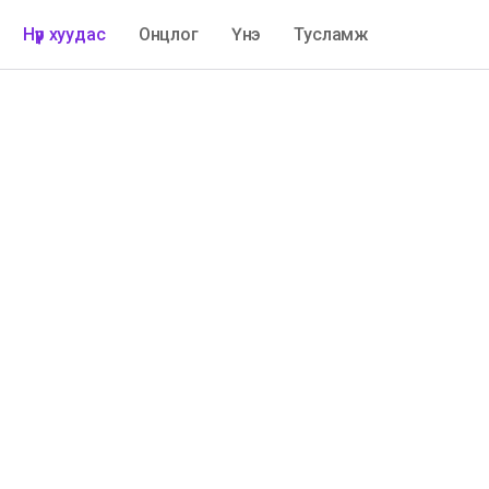
Нүүр хуудас
Онцлог
Үнэ
Тусламж