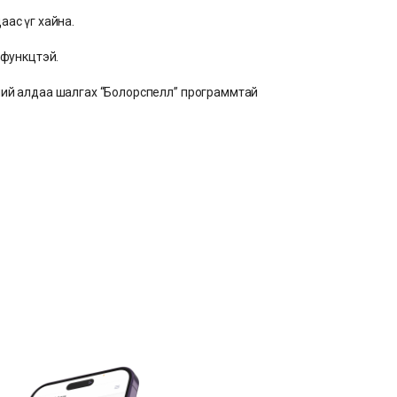
аас үг хайна.
 функцтэй.
ий алдаа шалгах “Болорспелл” программтай