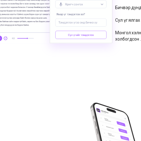
Бичвэр дунд
Сул үг ялгах
Монгол хэлн
холбогдсон .