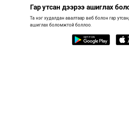
Гар утсан дээрээ ашиглах бо
Та нэг худалдан авалтаар веб болон гар утса
ашиглах боломжтой боллоо.