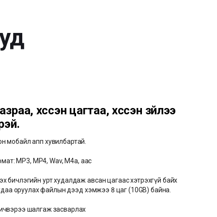
ууд
газраа, хүссэн цагтаа, хүссэн зүйлээ
рэй.
он мобайл апп хувилбартай.
формат: МР3, MP4, Wav, M4a, aac
лэх бичлэгийн урт худалдаж авсан цагаас хэтрэхгүй байх
 1 удаа оруулах файлын дээд хэмжээ 8 цаг (10GB) байна.
бичвэрээ шалгаж засварлах