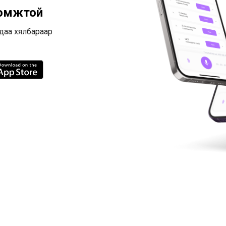
ломжтой
ндаа хялбараар