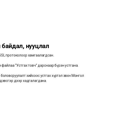
й байдал, нууцлал
SSL протоколоор хамгаалагдсан.
н файлаа “Устгах товч” дарснаар бүрэн устгана.
боловсруулалт хийхээс устгах хүртэл зөвхөн Монгол
 дэвсгэр дээр хадгалагдана.