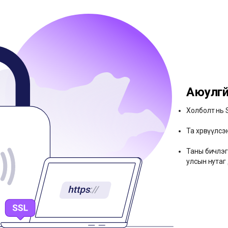
Аюулгү
Холболт нь 
Та хөрвүүлсэ
Таны бичлэг 
улсын нутаг